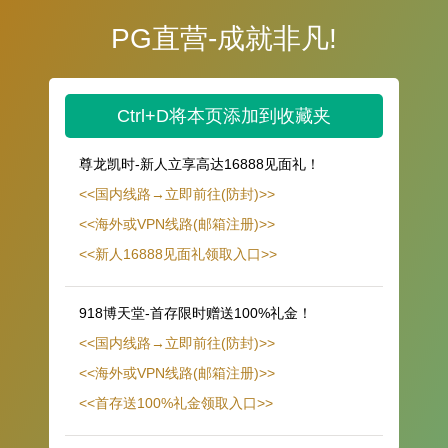
PG直营-成就非凡!
Ctrl+D将本页添加到收藏夹
尊龙凯时-新人立享高达16888见面礼！
<<国内线路→立即前往(防封)>>
<<海外或VPN线路(邮箱注册)>>
<<新人16888见面礼领取入口>>
918博天堂-首存限时赠送100%礼金！
<<国内线路→立即前往(防封)>>
<<海外或VPN线路(邮箱注册)>>
<<首存送100%礼金领取入口>>